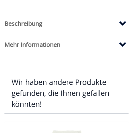
Beschreibung
Mehr Informationen
Wir haben andere Produkte
gefunden, die Ihnen gefallen
könnten!
Mit der Tabulatortaste können Sie durch die Elemente des Karus
Clicken, um das Karussell zu überspringen