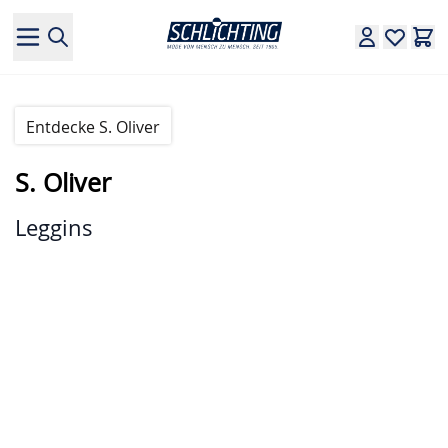
Direkt zum Inhalt
Entdecke S. Oliver
S. Oliver
Leggins
Hauptbild
Klicken Sie, um das Bild im Vollbildmodus zu sehen