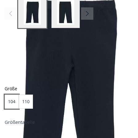
View larger image
View larger image
Farben
Größe
104
110
Größentabelle
Preis