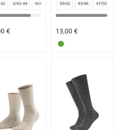
-42
II/43-44
III/45-46
39/42
43/46
47/50
00 €
13,00 €