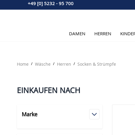
+49 [0] 5232 - 95 700
Direkt zum Inhalt
DAMEN
HERREN
KINDE
Home
/
Wäsche
/
Herren
/
Socken & Strümpfe
EINKAUFEN NACH
Marke