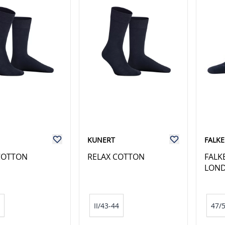
KUNERT
FALKE
COTTON
RELAX COTTON
FALK
LON
II/43-44
47/