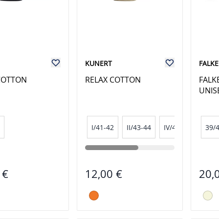
KUNERT
FALKE
COTTON
RELAX COTTON
FALK
UNIS
I/41-42
II/43-44
IV/47-48
III/4
39/
 €
12,00 €
20,