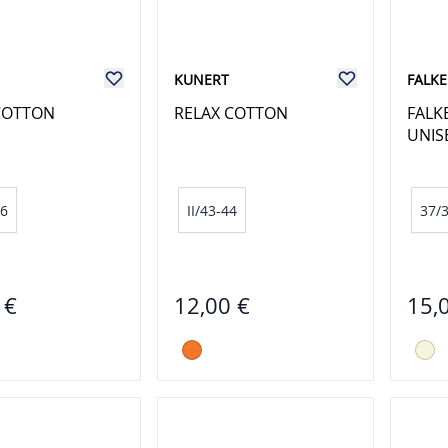
KUNERT
FALKE
COTTON
RELAX COTTON
FALK
UNIS
46
II/43-44
37/
 €
12,00 €
15,