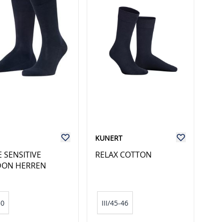
KUNERT
E SENSITIVE
RELAX COTTON
DON HERREN
50
III/45-46