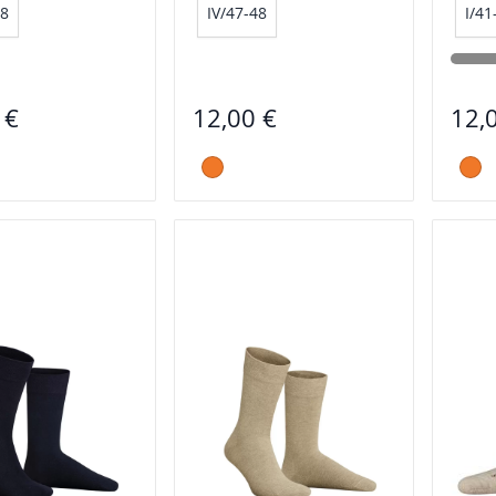
48
IV/47-48
I/41
 €
12,00 €
12,