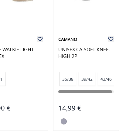
CAMANO
E WALKIE LIGHT
UNISEX CA-SOFT KNEE-
EX
HIGH 2P
5-46
41
35/38
39/42
43/46
00 €
14,99 €