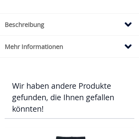
Beschreibung
Mehr Informationen
Wir haben andere Produkte
gefunden, die Ihnen gefallen
könnten!
Mit der Tabulatortaste können Sie durch die Elemente des Karus
Clicken, um das Karussell zu überspringen