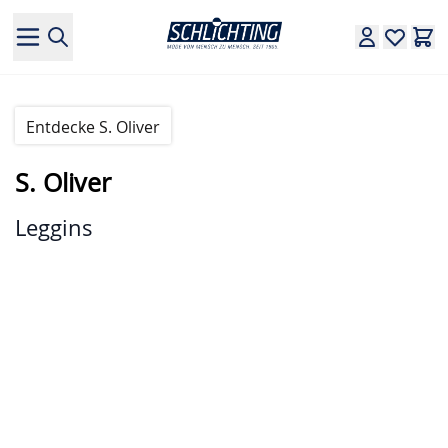
Direkt zum Inhalt
Entdecke S. Oliver
S. Oliver
Leggins
Hauptbild
Klicken Sie, um das Bild im Vollbildmodus zu sehen