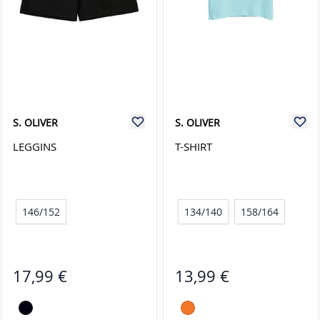
S. OLIVER
S. OLIVER
LEGGINS
T-SHIRT
146/152
134/140
158/164
17,99 €
13,99 €