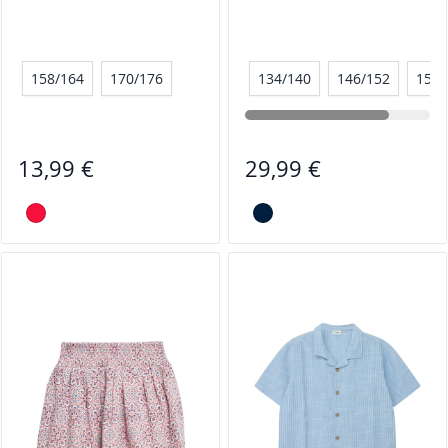
158/164
170/176
134/140
146/152
158/
13,99 €
29,99 €