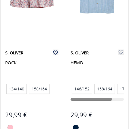
S. OLIVER
S. OLIVER
ROCK
HEMD
134/140
158/164
146/152
158/164
170/
29,99 €
29,99 €