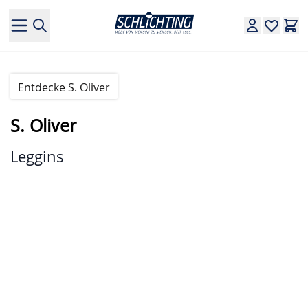
Direkt zum Inhalt
Entdecke S. Oliver
S. Oliver
Leggins
Hauptbild
Klicken Sie, um das Bild im Vollbildmodus zu sehen