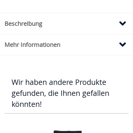
Beschreibung
Mehr Informationen
Wir haben andere Produkte
gefunden, die Ihnen gefallen
könnten!
Mit der Tabulatortaste können Sie durch die Elemente des Karus
Clicken, um das Karussell zu überspringen