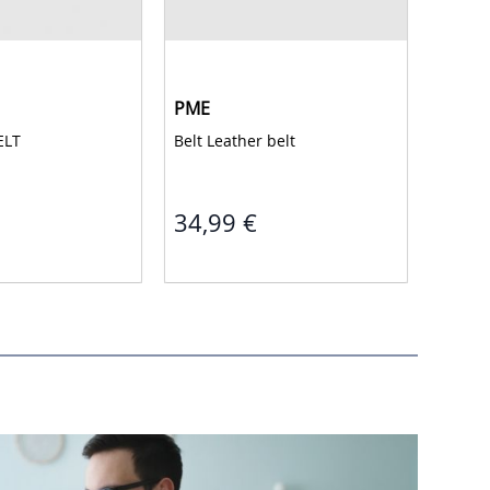
PME
PME
ELT 
Belt Leather belt 
Americ
34,99 €
29,9