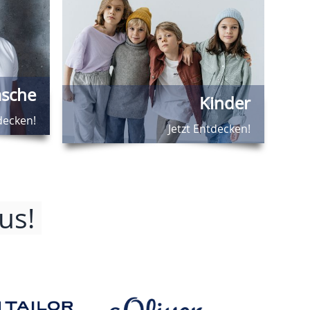
sche
Kinder
decken!
Jetzt Entdecken!
us!