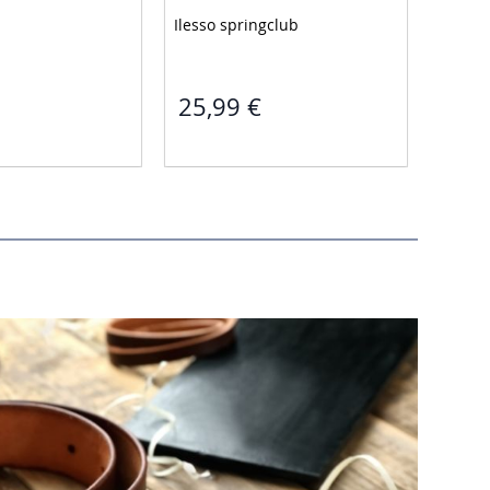
Ilesso springclub 
Sorela 
25,99 €
39,9