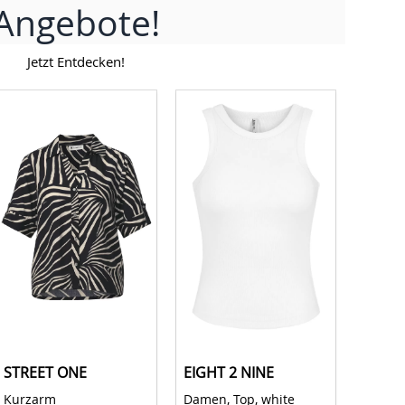
Angebote!
Jetzt Entdecken!
STREET ONE
EIGHT 2 NINE
STREE
Kurzarm 
Damen, Top, white 
High W