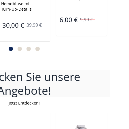
Hemdbluse mit 
Leg Ho
Turn-Up-Details 
Fit 
6,00 €
9,99 €
30,00 €
40,
39,99 €
cken Sie unsere
Angebote!
Jetzt Entdecken!