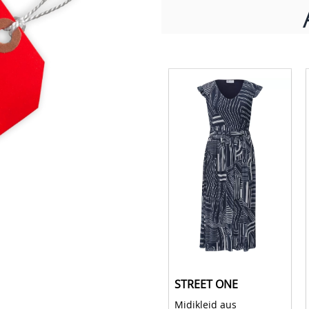
Damen
Jetzt Entdecken!
CECIL
STREET ONE
T-Shirt mit 
Midikleid aus 