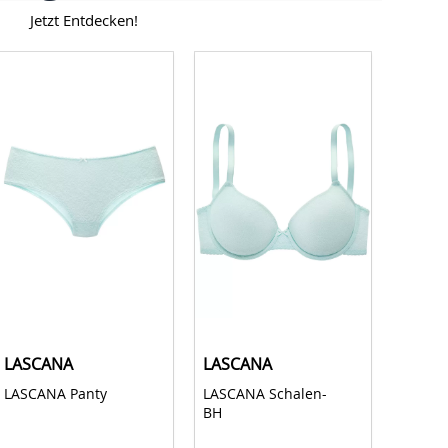
Jetzt Entdecken!
LASCANA
LASCANA
LASC
LASCANA Panty 
LASCANA Schalen-
LASCAN
BH 
BH 