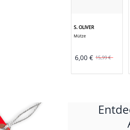
Jetzt Entdecken!
STACCATO
S. OLIVER
Kn.-T-Shirt 
Mütze 
5,00 €
6,00 €
9,99 €
15,99 €
Entde