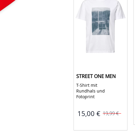
Herren
Jetzt Entdecken!
DIGEL
STREET ONE MEN
Elon-ST 
T-Shirt mit 
Rundhals und 
Fotoprint 
15,00 €
150,00 €
19,99 €
249,95 €