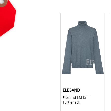
Wäsche
Jetzt Entdecken!
ELBSAND
ELBSAND
Elbsand LM Knit 
Elbsand LM Knit 
Turtleneck 
Turtleneck 