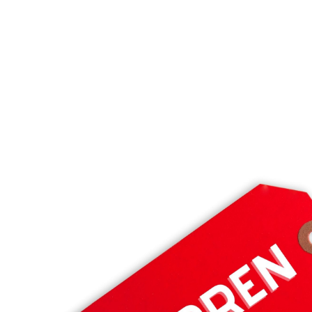
kurzarm, greyish 
lavender 
10,00 €
17,99 €