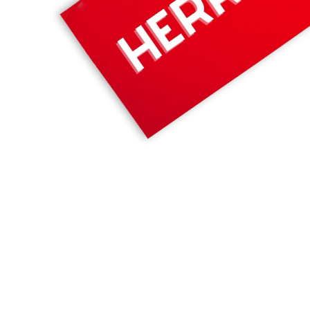
TOM TAILOR
Poloshirt mit 
Brusttasche 
30,00 €
39,99 €