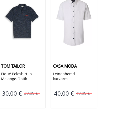
TOM TAILOR
CASA MODA
NO EX
Piqué Poloshirt in 
Leinenhemd 
Short 
Melange-Optik 
kurzarm 
Linen,
Dyed 
30,00 €
40,00 €
39,99 €
49,99 €
50,