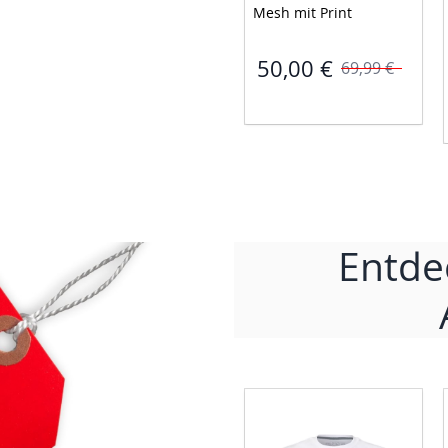
Rundhals und 
Mesh mit Print 
Embroidery 
50,00 €
69,99 €
20,00 €
29,99 €
Entde