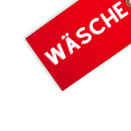
ELBSAND
Elbsand LM Knit 
Turtleneck 