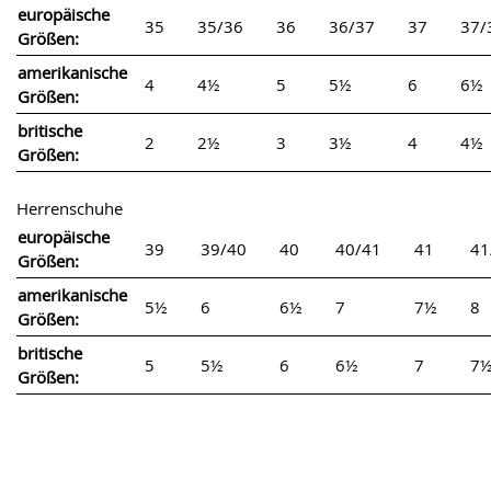
europäische
35
35/36
36
36/37
37
37/
Größen:
amerikanische
4
4½
5
5½
6
6½
Größen:
britische
2
2½
3
3½
4
4½
Größen:
Herrenschuhe
europäische
39
39/40
40
40/41
41
41
Größen:
amerikanische
5½
6
6½
7
7½
8
Größen:
britische
5
5½
6
6½
7
7
Größen: