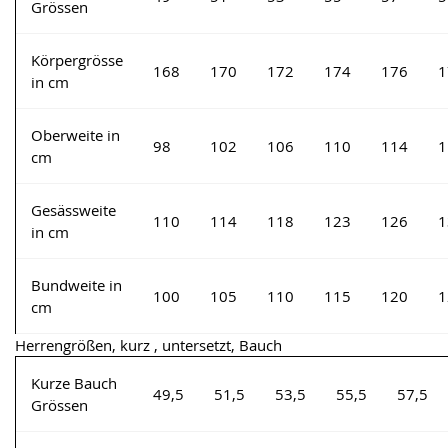
Grössen
Körpergrösse
168
170
172
174
176
1
in cm
Oberweite in
98
102
106
110
114
1
cm
Gesässweite
110
114
118
123
126
1
in cm
Bundweite in
100
105
110
115
120
1
cm
Herrengrößen, kurz , untersetzt, Bauch
Kurze Bauch
49,5
51,5
53,5
55,5
57,5
Grössen