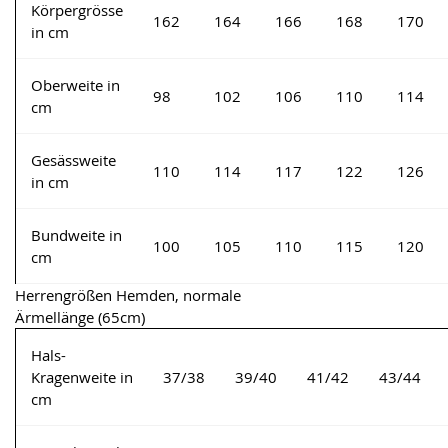
Körpergrösse
162
164
166
168
170
in cm
Oberweite in
98
102
106
110
114
cm
Gesässweite
110
114
117
122
126
in cm
Bundweite in
100
105
110
115
120
cm
Herrengrößen Hemden, normale
Ärmellänge (65cm)
Hals-
Kragenweite in
37/38
39/40
41/42
43/44
cm