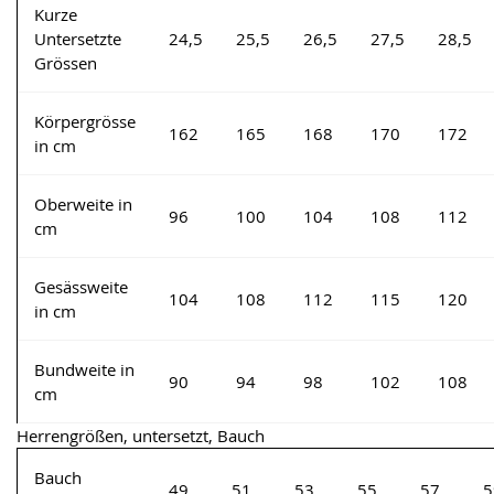
Kurze
Untersetzte
24,5
25,5
26,5
27,5
28,5
Grössen
Körpergrösse
162
165
168
170
172
in cm
Oberweite in
96
100
104
108
112
cm
Gesässweite
104
108
112
115
120
in cm
Bundweite in
90
94
98
102
108
cm
Herrengrößen, untersetzt, Bauch
Bauch
49
51
53
55
57
5