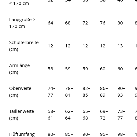
< 170 cm
Langgröße >
64
68
72
76
80
170 cm
Schulterbreite
12
12
12
12
13
(cm)
Armlänge
58
59
59
60
60
(cm)
Oberweite
74–
78–
82–
86–
90–
(cm)
77
81
85
89
93
Taillenweite
58–
62–
65–
69–
73–
(cm)
61
64
68
72
77
Hüftumfang
80–
85–
90–
95–
98–