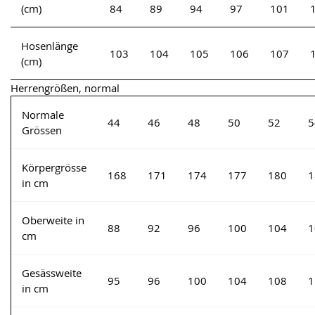
(cm)
84
89
94
97
101
Hosenlänge
103
104
105
106
107
(cm)
Herrengrößen, normal
Normale
44
46
48
50
52
5
Grössen
Körpergrösse
168
171
174
177
180
1
in cm
Oberweite in
88
92
96
100
104
1
cm
Gesässweite
95
96
100
104
108
1
in cm