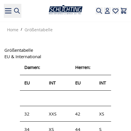
Direkt zum Inhalt
Home
/
Größentabelle
Größentabelle
EU & International
Damen:
Herren:
EU
INT
EU
INT
32
XXS
42
XS
34
XS
44
S