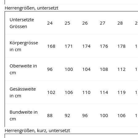
Herrengrößen, untersetzt
Untersetzte
24
25
26
27
28
2
Grössen
Körpergrösse
168
171
174
176
178
1
in cm
Oberweite in
96
100
104
108
112
1
cm
Gesässweite
102
106
110
114
119
1
in cm
Bundweite in
88
92
96
100
106
1
cm
Herrengrößen, kurz, untersetzt