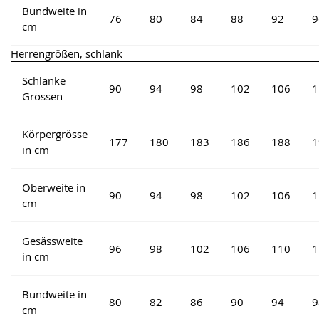
Bundweite in
76
80
84
88
92
9
cm
Herrengrößen, schlank
Schlanke
90
94
98
102
106
1
Grössen
Körpergrösse
177
180
183
186
188
1
in cm
Oberweite in
90
94
98
102
106
1
cm
Gesässweite
96
98
102
106
110
1
in cm
Bundweite in
80
82
86
90
94
9
cm