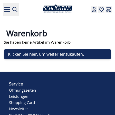
Direkt zum Inhalt
Warenkorb
Sie haben keine Artikel im Warenkorb
Klicken Sie hier, um weiter einzukaufen.
Service
Öffnungszeiten
Leistungen
Shopping Card
Newsletter
VERTRAG WIDERRUFEN