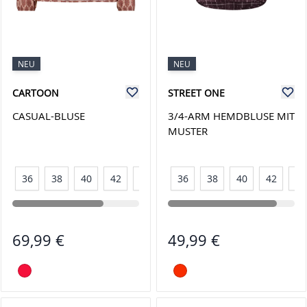
NEU
NEU
CARTOON
STREET ONE
CASUAL-BLUSE
3/4-ARM HEMDBLUSE MIT
MUSTER
36
38
40
42
44
46
36
38
40
42
44
69,99 €
49,99 €