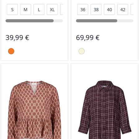
S
M
L
XL
XXL
36
38
40
42
44
39,99 €
69,99 €