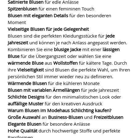
Satinierte Blusen
für edle Anlässe
Spitzenblusen
für einen femininen Touch
Blusen mit eleganten Details
für den besonderen
Moment
Vielseitige Blusen für jede Gelegenheit
Blusen sind die perfekten Kleidungsstücke für
jede
Jahreszeit
und können je nach Anlass angepasst werden.
Kombinieren Sie eine
blusige Jacke
mit einer
lässigen
Bluse
für die Übergangszeit oder wählen Sie eine
wärmende Bluse
aus
Wollstoffen
für kältere Tage. Durch
ihre
Vielseitigkeit
sind Blusen die perfekte Wahl, um Ihren
persönlichen Stil immer wieder neu zu definieren.
Wärmende Blusen
für die kühleren Monate
Blusen mit variablen Ärmellängen
für jede Jahreszeit
Schlichte Designs
für den minimalistischen Look oder
auffällige Muster
für den kreativen Ausdruck
Warum Blusen im Modehaus Schlichting kaufen?
Große Auswahl
an
Business-Blusen
und
Freizeitblusen
Elegante Blusen
für besondere Anlässe
Hohe Qualität
durch hochwertige Stoffe und perfekte
Passformen