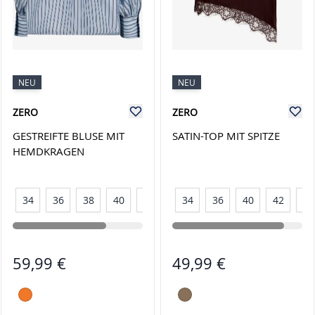
NEU
NEU
ZERO
ZERO
GESTREIFTE BLUSE MIT
SATIN-TOP MIT SPITZE
HEMDKRAGEN
34
36
38
40
42
44
34
36
40
42
44
59,99 €
49,99 €