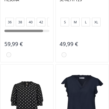
36
38
40
42
44
S
M
L
XL
59,99 €
49,99 €