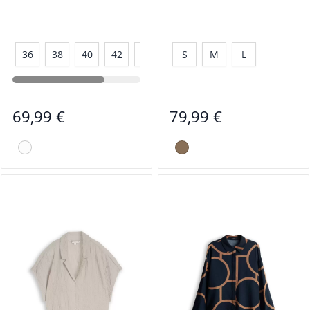
36
38
40
42
44
46
S
M
L
69,99 €
79,99 €