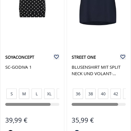
SOYACONCEPT
STREET ONE
SC-GODIVA 1
BLUSENSHIRT MIT SPLIT
NECK UND VOLANT-
ÄRMELN
S
M
L
XL
XXL
36
38
40
42
44
39,99 €
35,99 €