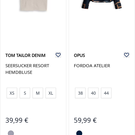
TOM TAILOR DENIM
OPUS
SEERSUCKER RESORT
FORDOA ATELIER
HEMDBLUSE
XS
S
M
XL
38
40
44
39,99 €
59,99 €