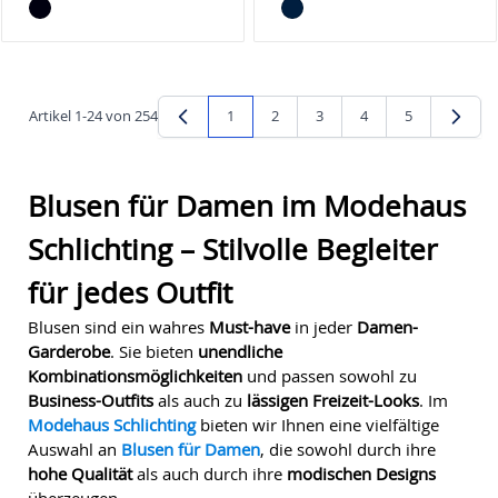
Artikel
1
-
24
von
254
1
2
3
4
5
Sie lesen gerade Seite
Seite
Seite
Seite
Seite
Blusen für Damen im Modehaus
Schlichting – Stilvolle Begleiter
für jedes Outfit
Blusen sind ein wahres
Must-have
in jeder
Damen-
Garderobe
. Sie bieten
unendliche
Kombinationsmöglichkeiten
und passen sowohl zu
Business-Outfits
als auch zu
lässigen Freizeit-Looks
. Im
Modehaus Schlichting
bieten wir Ihnen eine vielfältige
Auswahl an
Blusen für Damen
, die sowohl durch ihre
hohe Qualität
als auch durch ihre
modischen Designs