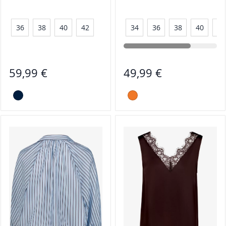
RUNDHALSAUSSCHNITT
36
38
40
42
34
36
38
40
42
59,99 €
49,99 €