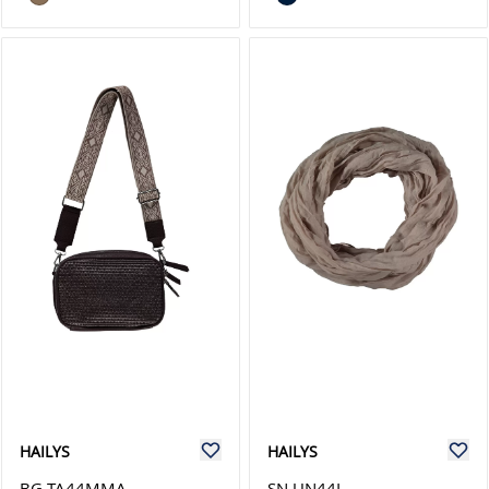
HAILYS
HAILYS
BG TA44MMA
SN UN44I