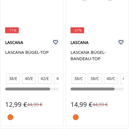
- 71%
- 67%
LASCANA
LASCANA
LASCANA BÜGEL-TOP
LASCANA BÜGEL-
BANDEAU-TOP
38/E
40/E
42/E
44/E
36/C
38/C
40/C
42
12,99 €
14,99 €
44,99 €
44,99 €