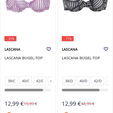
- 35%
- 71%
LASCANA
LASCANA
LASCANA BÜGEL-TOP
LASCANA BÜGEL-TOP
38/C
40/C
42/C
44/C
38/D
40/D
42/D
44
12,99 €
12,99 €
19,99 €
44,99 €