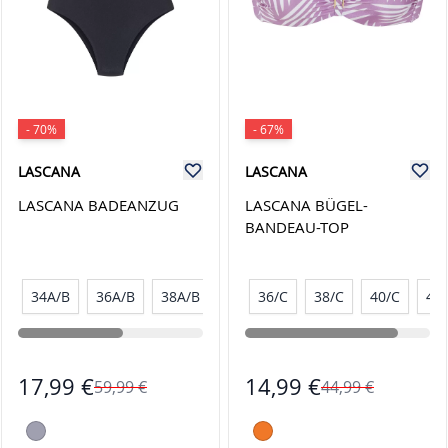
- 70%
- 67%
LASCANA
LASCANA
LASCANA BADEANZUG
LASCANA BÜGEL-
BANDEAU-TOP
34A/B
36A/B
38A/B
40A/B
36/C
42A/B
38/C
40/C
42
17,99 €
14,99 €
59,99 €
44,99 €