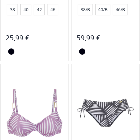
38
40
42
46
38/B
40/B
46/B
25,99 €
59,99 €