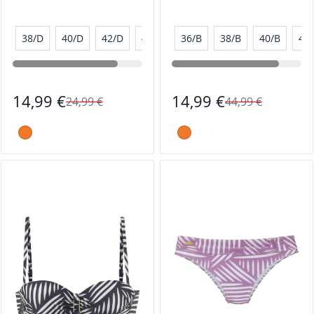
38/D
40/D
42/D
44/D
36/B
38/B
40/B
42
14,99 €
14,99 €
24,99 €
44,99 €