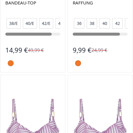
BANDEAU-TOP
RAFFUNG
38/E
40/E
42/E
44/E
36
38
40
42
44
14,99 €
9,99 €
49,99 €
24,99 €