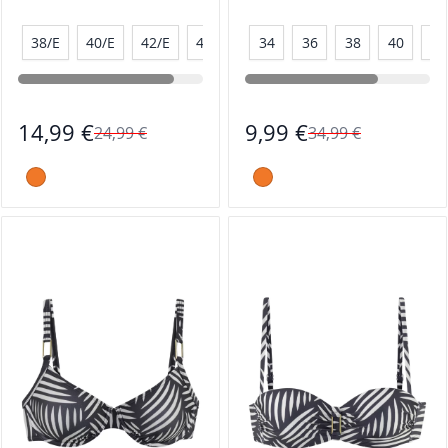
38/E
40/E
42/E
44/E
34
36
38
40
42
14,99 €
9,99 €
24,99 €
34,99 €