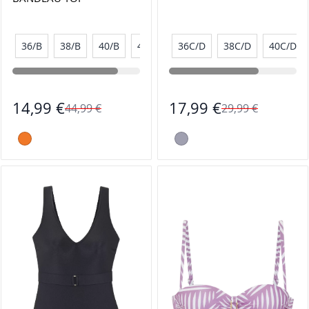
36/B
38/B
40/B
42/B
36C/D
38C/D
40C/D
14,99 €
17,99 €
44,99 €
29,99 €