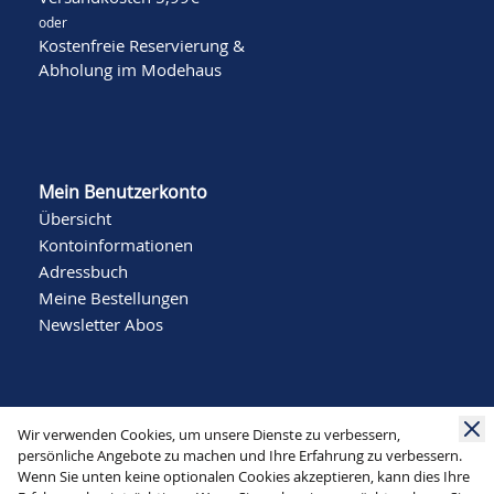
oder
Kostenfreie Reservierung &
Abholung im Modehaus
Mein Benutzerkonto
Übersicht
Kontoinformationen
Adressbuch
Meine Bestellungen
Newsletter Abos
Wir verwenden Cookies, um unsere Dienste zu verbessern,
persönliche Angebote zu machen und Ihre Erfahrung zu verbessern.
Wenn Sie unten keine optionalen Cookies akzeptieren, kann dies Ihre
Social Media