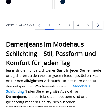
Artikel
1
-
24
von
223
1
2
3
4
5
Sie lesen gerade Seite
Seite
Seite
Seite
Seite
Damenjeans im Modehaus
Schlichting – Stil, Passform und
Komfort für jeden Tag
Jeans sind ein unverzichtbares Basic in jeder
Damenmode
und gehören zu den vielseitigsten Kleidungsstücken. Egal,
ob für den
alltäglichen Gebrauch
, für das Büro oder für
den entspannten Wochenend-Look – im
Modehaus
Schlichting
finden Sie eine große Auswahl an
Damenjeans
, die perfekt sitzen, bequem sind und
gleichzeitig modern und stylisch aussehen.