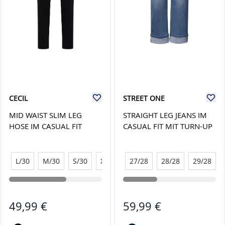
CECIL
STREET ONE
MID WAIST SLIM LEG
STRAIGHT LEG JEANS IM
HOSE IM CASUAL FIT
CASUAL FIT MIT TURN-UP
L/30
M/30
S/30
XL/30
27/28
XXL/30
28/28
29/28
49,99 €
59,99 €