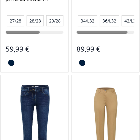
27/28
28/28
29/28
31/28
34/L32
32/28
36/L32
42/L32
59,99 €
89,99 €