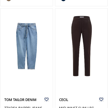
TOM TAILOR DENIM
CECIL
TTADEA BARREL JEANS
MID WAIST SLIM LEG