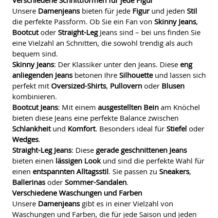
Verschiedene Schnittformen für jede Figur
Unsere
Damenjeans
bieten für jede
Figur
und jeden
Stil
die perfekte Passform. Ob Sie ein Fan von
Skinny Jeans
,
Bootcut
oder
Straight-Leg
Jeans sind – bei uns finden Sie
eine Vielzahl an Schnitten, die sowohl trendig als auch
bequem sind.
Skinny Jeans
: Der Klassiker unter den Jeans. Diese
eng
anliegenden Jeans
betonen Ihre
Silhouette
und lassen sich
perfekt mit
Oversized-Shirts
,
Pullovern
oder
Blusen
kombinieren.
Bootcut Jeans
: Mit einem
ausgestellten Bein
am Knöchel
bieten diese Jeans eine perfekte Balance zwischen
Schlankheit
und
Komfort
. Besonders ideal für
Stiefel
oder
Wedges
.
Straight-Leg Jeans
: Diese
gerade geschnittenen Jeans
bieten einen
lässigen Look
und sind die perfekte Wahl für
einen
entspannten Alltagsstil
. Sie passen zu
Sneakers
,
Ballerinas
oder
Sommer-Sandalen
.
Verschiedene Waschungen und Farben
Unsere
Damenjeans
gibt es in einer Vielzahl von
Waschungen und Farben, die für jede Saison und jeden