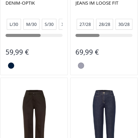
DENIM-OPTIK
JEANS IM LOOSE FIT
L/30
M/30
S/30
XL/30
27/28
XXL/30
28/28
30/28
59,99 €
69,99 €