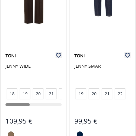
TONI
TONI
JENNY WIDE
JENNY SMART
18
19
20
21
22
23
19
38
20
40
21
42
22
44
109,95 €
99,95 €