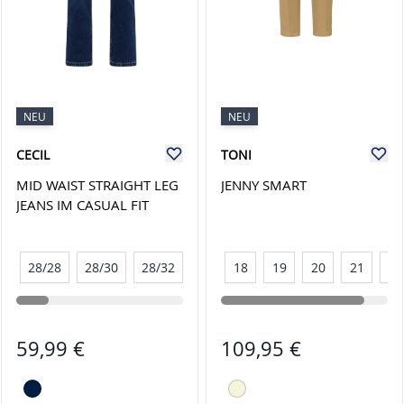
NEU
NEU
CECIL
TONI
MID WAIST STRAIGHT LEG
JENNY SMART
JEANS IM CASUAL FIT
28/28
28/30
28/32
29/28
18
29/30
19
20
29/32
21
30/28
22
59,99 €
109,95 €