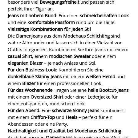
besonders viel
Bewegungsfreiheit
und passen sich
perfekt Ihrer Figur an.
Jeans mit hohem Bund
: Für einen
schmeichelhaften Look
und eine
komfortable Passform
rund um die Taille.
Vielseitige Kombinationen für jeden Stil
Die
Damenjeans
aus dem
Modehaus Schlichting
sind
wahre Allrounder und lassen sich in einer Vielzahl von
Outfits integrieren. Kombinieren Sie Ihre Jeans mit einem
casual Shirt
, einem
modischen Sweater
oder einem
eleganten Blazer
– je nach Anlass und Stil.
Für den Business-Look
: Kombinieren Sie eine
dunkelblaue Skinny Jeans
mit einem
weißen Hemd
und
einem
Blazer
für einen professionellen Look.
Für das Wochenende
: Tragen Sie eine
helle Bootcut-Jeans
mit einem
Oversized-Shirt
oder einer
Lederjacke
für
einen entspannten, modischen Look.
Für den Abend
: Eine
schwarze Skinny Jeans
kombiniert
mit einem
Chiffon-Top
und
Heels
– perfekt für ein
Abendessen oder eine Party.
Nachhaltigkeit und Qualität bei Modehaus Schlichting
Auch bei unseren
Damenjeans
legen wir großen Wert auf