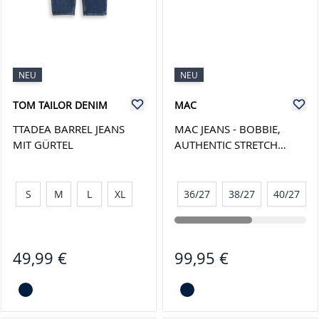
NEU
NEU
TOM TAILOR DENIM
MAC
TTADEA BARREL JEANS
MAC JEANS - BOBBIE,
MIT GÜRTEL
AUTHENTIC STRETCH
DENIM
S
M
L
XL
36/27
38/27
40/27
49,99 €
99,95 €