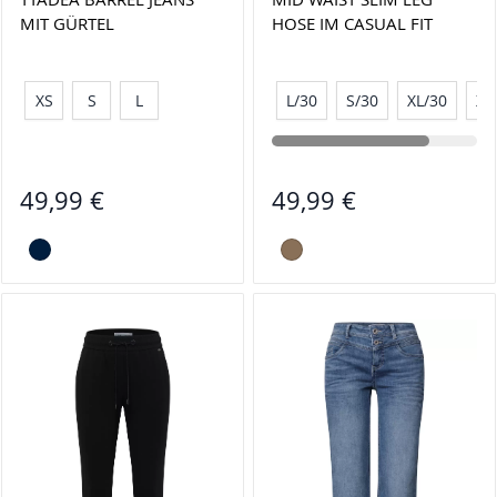
MIT GÜRTEL
HOSE IM CASUAL FIT
XS
S
L
L/30
S/30
XL/30
XX
49,99 €
49,99 €