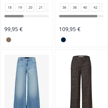
18
19
20
21
22
23
36
38
38
40
40
42
42
44
44
99,95 €
109,95 €