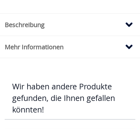
Beschreibung
Mehr Informationen
Wir haben andere Produkte
gefunden, die Ihnen gefallen
könnten!
Mit der Tabulatortaste können Sie durch die Elemente des Karus
Clicken, um das Karussell zu überspringen