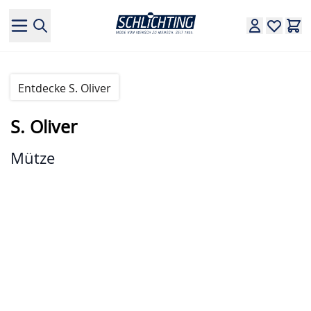
Direkt zum Inhalt
Entdecke S. Oliver
S. Oliver
Mütze
Hauptbild
Klicken Sie, um das Bild im Vollbildmodus zu sehen