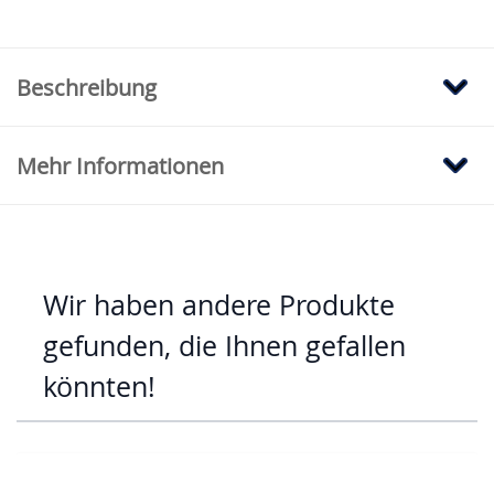
Beschreibung
Mehr Informationen
Wir haben andere Produkte
gefunden, die Ihnen gefallen
könnten!
Mit der Tabulatortaste können Sie durch die Elemente des Karus
Clicken, um das Karussell zu überspringen