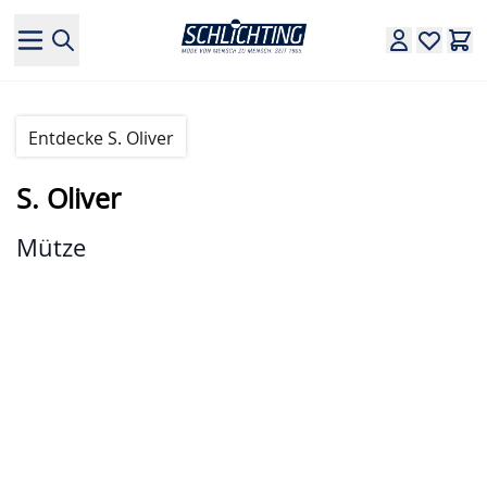
Direkt zum Inhalt
Entdecke S. Oliver
S. Oliver
Mütze
Hauptbild
Klicken Sie, um das Bild im Vollbildmodus zu sehen