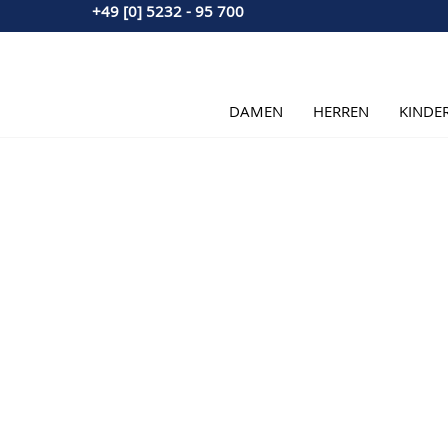
+49 [0] 5232 - 95 700
Direkt zum Inhalt
DAMEN
HERREN
KINDE
Hauptbild
Klicken Sie, um das Bild im Vollbildmodus zu sehen