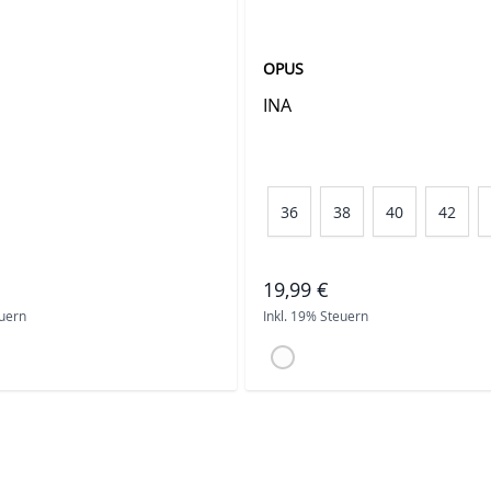
OPUS
INA
36
38
40
42
19,99 €
euern
Inkl. 19% Steuern