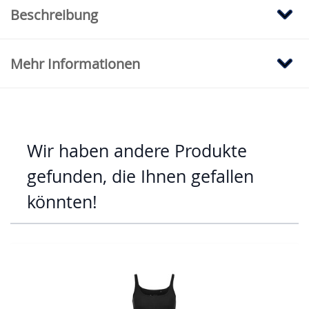
Beschreibung
Mehr Informationen
Wir haben andere Produkte
gefunden, die Ihnen gefallen
könnten!
Mit der Tabulatortaste können Sie durch die Elemente des Karus
Clicken, um das Karussell zu überspringen
Clicken, um zur Karussell-Navigation zu gelangen