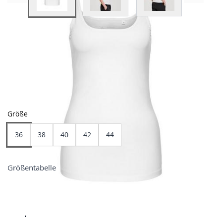
View larger image
View larger image
View larger image
Farben
Größe
36
38
40
42
44
Größentabelle
Preis
19,99 €