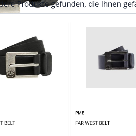
ere Produkte gefunden, die Ihnen gef
 Karussells navigieren. Mit den Skip-Links können Sie das Karuss
PME
T BELT
FAR WEST BELT