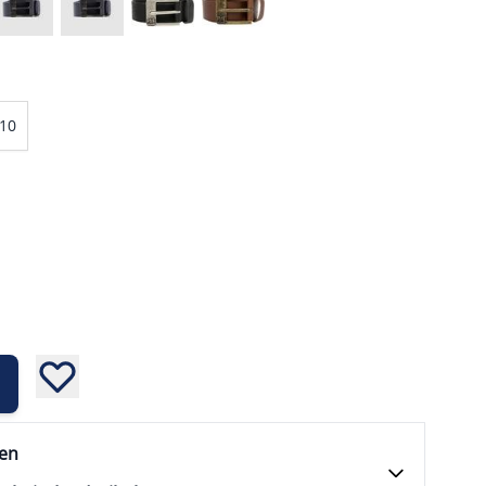
10
fen