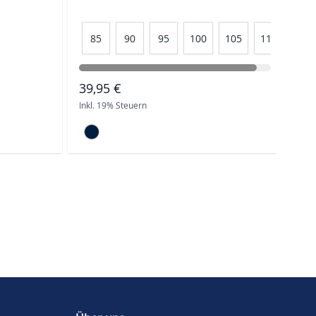
85
90
95
100
105
110
8
39,95 €
39
Inkl. 19% Steuern
Inkl