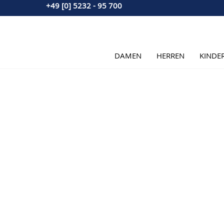
+49 [0] 5232 - 95 700
Direkt zum Inhalt
DAMEN
HERREN
KINDE
Hauptbild
Klicken Sie, um das Bild im Vollbildmodus zu sehen