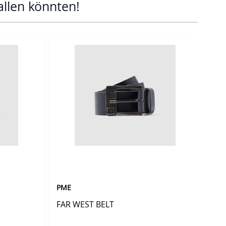
allen könnten!
ell überspringen oder direkt zur Karussellnavigation wechseln.
PME
PM
FAR WEST BELT
FA