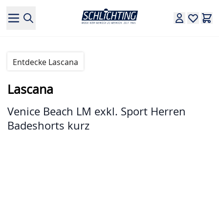
Direkt zum Inhalt
Entdecke Lascana
Lascana
Venice Beach LM exkl. Sport Herren
Badeshorts kurz
Hauptbild
Klicken Sie, um das Bild im Vollbildmodus zu sehen