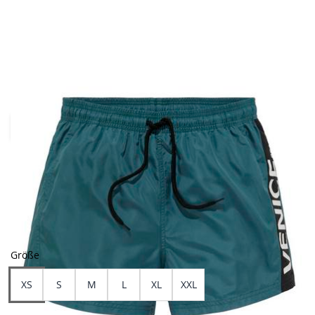
- 50,01%
Farben
Größe
XS
S
M
L
XL
XXL