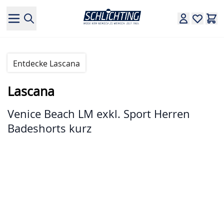
Direkt zum Inhalt
Entdecke Lascana
Lascana
Venice Beach LM exkl. Sport Herren
Badeshorts kurz
Hauptbild
Klicken Sie, um das Bild im Vollbildmodus zu sehen