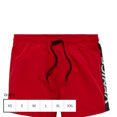
- 50,01%
Farben
Größe
XS
S
M
L
XL
XXL