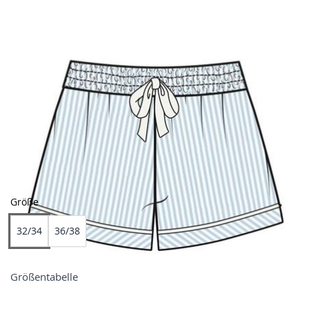
Farben
Größe
32/34
36/38
Größentabelle
Preis