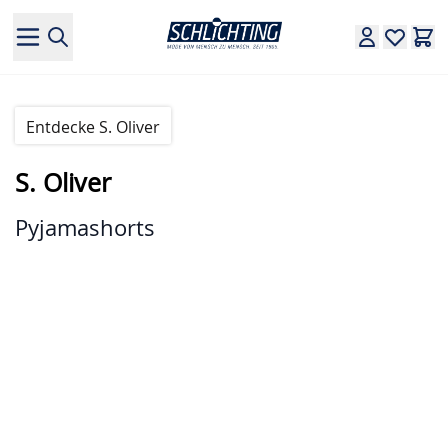
Direkt zum Inhalt
Entdecke S. Oliver
S. Oliver
Pyjamashorts
Hauptbild
Klicken Sie, um das Bild im Vollbildmodus zu sehen