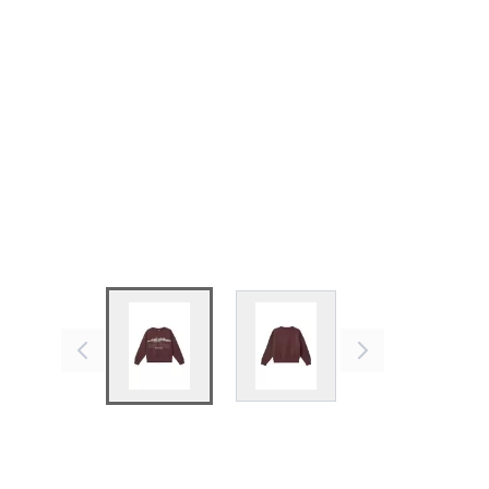
View larger image
View larger image