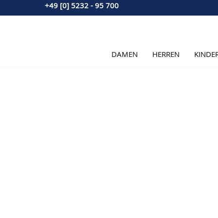
+49 [0] 5232 - 95 700
Direkt zum Inhalt
DAMEN
HERREN
KINDE
Hauptbild
Klicken Sie, um das Bild im Vollbildmodus zu sehen