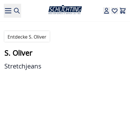
Direkt zum Inhalt
Entdecke S. Oliver
S. Oliver
Stretchjeans
Hauptbild
Klicken Sie, um das Bild im Vollbildmodus zu sehen