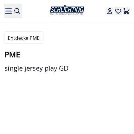
Direkt zum Inhalt
Entdecke PME
PME
single jersey play GD
Hauptbild
Klicken Sie, um das Bild im Vollbildmodus zu sehen