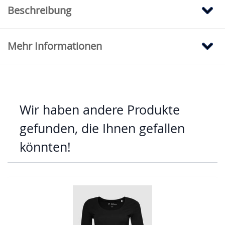
Beschreibung
Mehr Informationen
Wir haben andere Produkte
gefunden, die Ihnen gefallen
könnten!
Mit der Tabulatortaste können Sie durch die Elemente des Karus
Clicken, um das Karussell zu überspringen
Clicken, um zur Karussell-Navigation zu gelangen