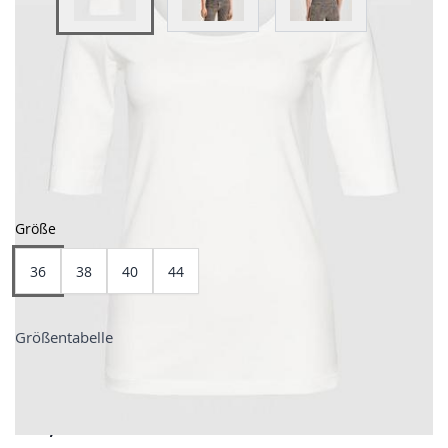
View larger image
View larger image
View larger image
Farben
Größe
36
38
40
44
Größentabelle
Preis
25,99 €