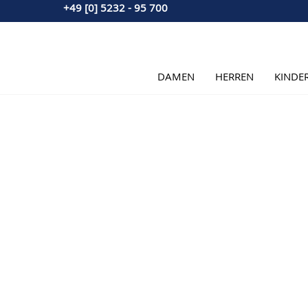
+49 [0] 5232 - 95 700
Direkt zum Inhalt
DAMEN
HERREN
KINDE
Hauptbild
Klicken Sie, um das Bild im Vollbildmodus zu sehen