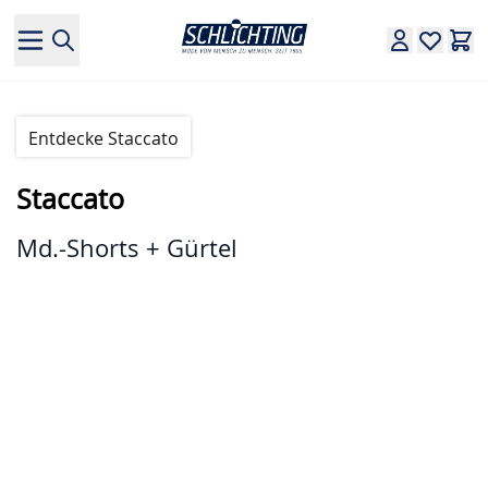
Direkt zum Inhalt
Entdecke Staccato
Staccato
Md.-Shorts + Gürtel
Hauptbild
Klicken Sie, um das Bild im Vollbildmodus zu sehen