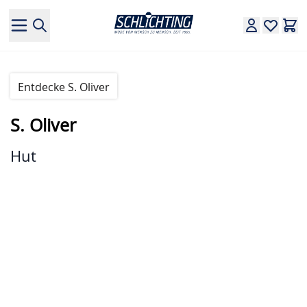
Direkt zum Inhalt
Entdecke S. Oliver
S. Oliver
Hut
Hauptbild
Klicken Sie, um das Bild im Vollbildmodus zu sehen