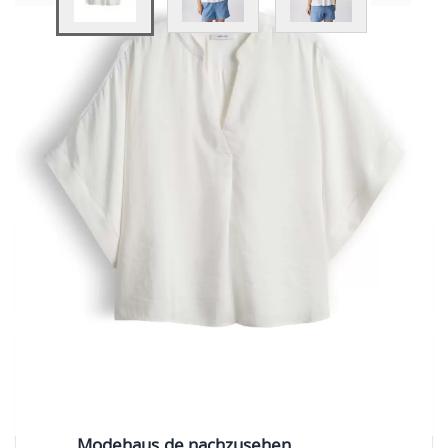
View larger image
View larger image
View larger image
Preis
Inkl. 19% Steuern
Vor Ort direkt kaufen
Prüfe die Verfügbarkeit des Artikels
Fehlt eine Größe?
Falls Ihre Größe hier nicht verfügbar sein
sollte, klicken Sie bitte hier, um auf
Modehaus.de nachzusehen.