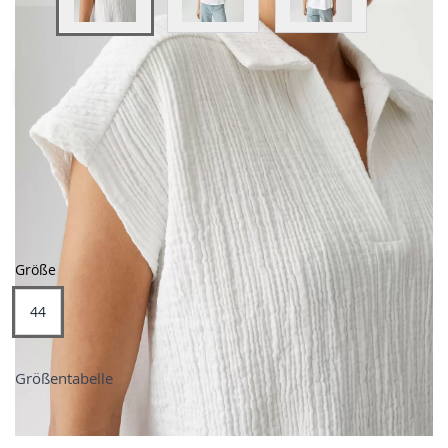
View larger image
View larger image
View larger image
- 49,99%
Farben
Größe
44
Größentabelle
Preis