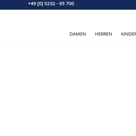
+49 [0] 5232 - 95 700
Direkt zum Inhalt
DAMEN
HERREN
KINDE
Hauptbild
Klicken Sie, um das Bild im Vollbildmodus zu sehen