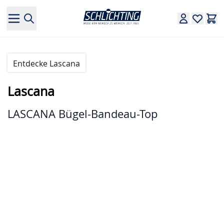
Direkt zum Inhalt
Entdecke Lascana
Lascana
LASCANA Bügel-Bandeau-Top
Hauptbild
Klicken Sie, um das Bild im Vollbildmodus zu sehen