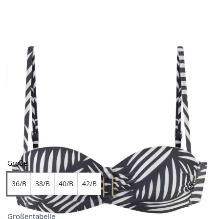
- 22,23%
Farben
Größe
36/B
38/B
40/B
42/B
Größentabelle