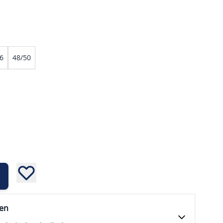
6
48/50
fen