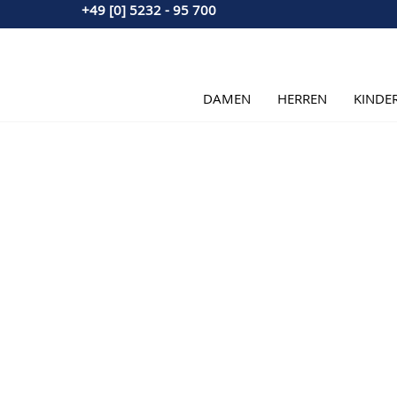
+49 [0] 5232 - 95 700
Direkt zum Inhalt
DAMEN
HERREN
KINDE
Hauptbild
Klicken Sie, um das Bild im Vollbildmodus zu sehen