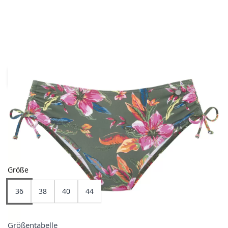
- 48,59%
Farben
Größe
36
38
40
44
Größentabelle