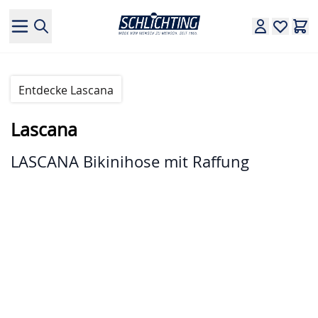
Direkt zum Inhalt
Entdecke Lascana
Lascana
LASCANA Bikinihose mit Raffung
Hauptbild
Klicken Sie, um das Bild im Vollbildmodus zu sehen