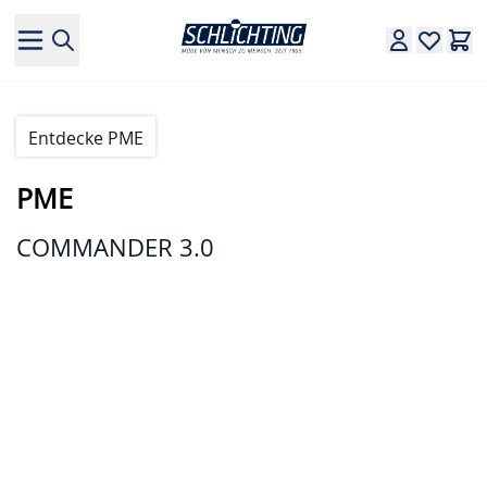
Direkt zum Inhalt
Entdecke PME
PME
COMMANDER 3.0
Hauptbild
Klicken Sie, um das Bild im Vollbildmodus zu sehen