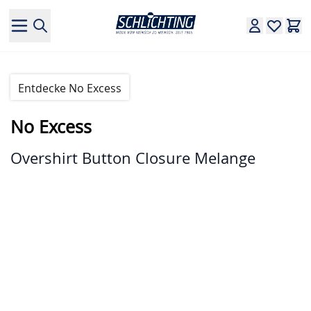
Direkt zum Inhalt
Entdecke No Excess
No Excess
Overshirt Button Closure Melange
Hauptbild
Klicken Sie, um das Bild im Vollbildmodus zu sehen