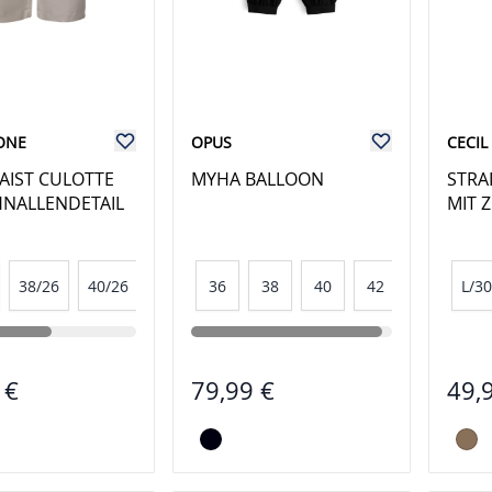
ONE
OPUS
CECIL
AIST CULOTTE
MYHA BALLOON
STRA
HNALLENDETAIL
MIT 
38/26
40/26
42/26
36
44/26
38
40
42
L/30
 €
79,99 €
49,