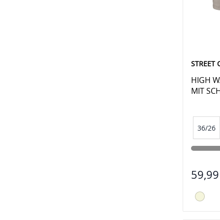
STREET 
HIGH W
MIT SC
36/26
59,99