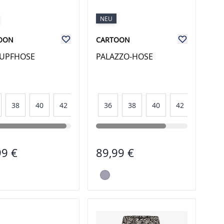
NEU
OON
CARTOON
UPFHOSE
PALAZZO-HOSE
38
40
42
36
38
40
42
44
99 €
89,99 €