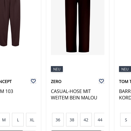
NEU
NEU
NCEPT
ZERO
TOM 
AM 103
CASUAL-HOSE MIT
BARR
WEITEM BEIN MALOU
KOR
M
L
XL
XXL
36
38
42
44
S