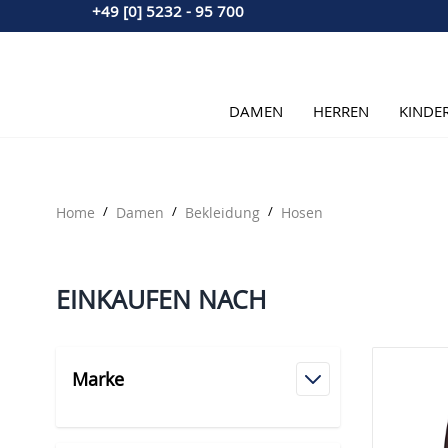
+49 [0] 5232 - 95 700
Direkt zum Inhalt
DAMEN
HERREN
KINDE
Home
/
Damen
/
Bekleidung
/
Hosen
EINKAUFEN NACH
Marke