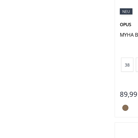
NEU
OPUS
MYHA B
38
89,99