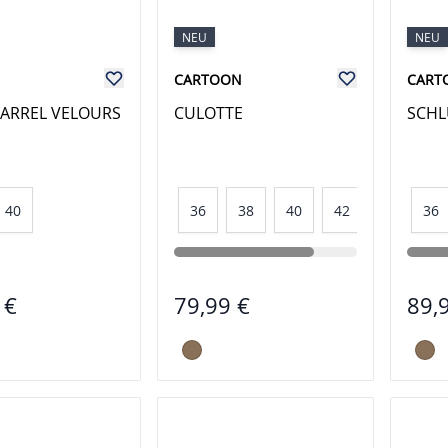
NEU
NEU
CARTOON
CART
ARREL VELOURS
CULOTTE
SCHL
40
36
38
40
42
44
36
 €
79,99 €
89,