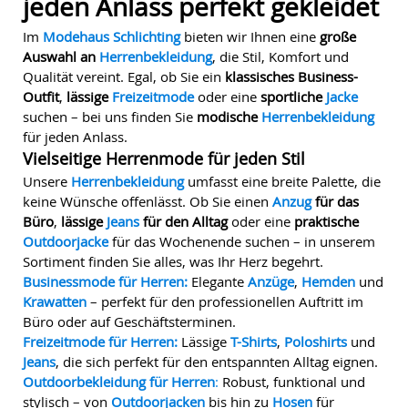
jeden Anlass perfekt gekleidet
Im
Modehaus Schlichting
bieten wir Ihnen eine
große
Auswahl an
Herrenbekleidung
, die Stil, Komfort und
Qualität vereint. Egal, ob Sie ein
klassisches Business-
Outfit
,
lässige
Freizeitmode
oder eine
sportliche
Jacke
suchen – bei uns finden Sie
modische
Herrenbekleidung
für jeden Anlass.
Vielseitige Herrenmode für jeden Stil
Unsere
Herrenbekleidung
umfasst eine breite Palette, die
keine Wünsche offenlässt. Ob Sie einen
Anzug
für das
Büro
,
lässige
Jeans
für den Alltag
oder eine
praktische
Outdoorjacke
für das Wochenende suchen – in unserem
Sortiment finden Sie alles, was Ihr Herz begehrt.
Businessmode für Herren:
Elegante
Anzüge
,
Hemden
und
Krawatten
– perfekt für den professionellen Auftritt im
Büro oder auf Geschäftsterminen.
Freizeitmode für Herren:
Lässige
T-Shirts
,
Poloshirts
und
Jeans
, die sich perfekt für den entspannten Alltag eignen.
Outdoorbekleidung für Herren
:
Robust, funktional und
stylisch – von
Outdoorjacken
bis hin zu
Hosen
für