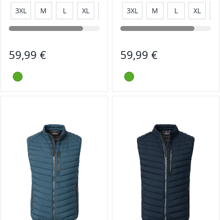
3XL
M
L
XL
XXL
3XL
M
L
XL
X
59,99 €
59,99 €