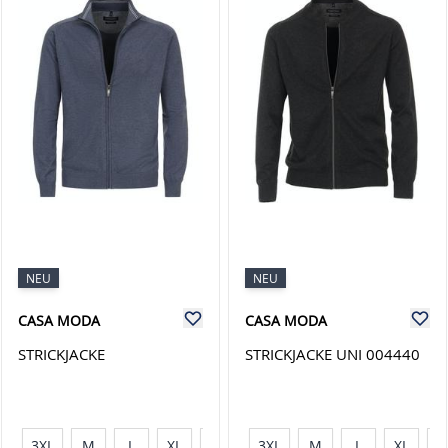
NEU
NEU
CASA MODA
CASA MODA
STRICKJACKE
STRICKJACKE UNI 004440
3XL
M
L
XL
XXL
3XL
M
L
XL
X