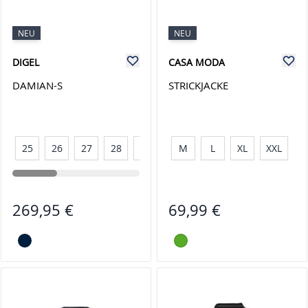
NEU
NEU
DIGEL
CASA MODA
DAMIAN-S
STRICKJACKE
25
26
27
28
50
52
M
54
L
56
XL
58
XXL
98
269,95 €
69,99 €