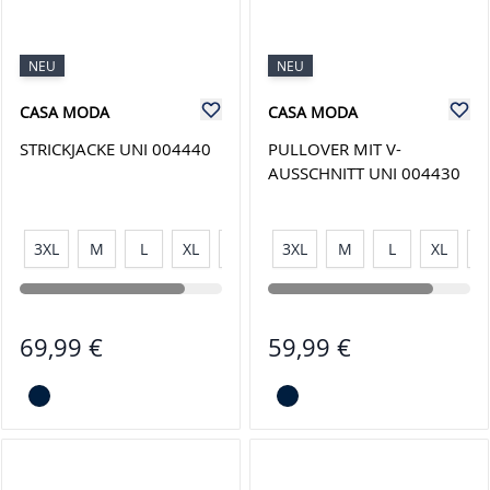
NEU
NEU
CASA MODA
CASA MODA
STRICKJACKE UNI 004440
PULLOVER MIT V-
AUSSCHNITT UNI 004430
3XL
M
L
XL
XXL
3XL
M
L
XL
X
69,99 €
59,99 €