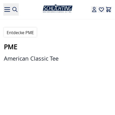
Direkt zum Inhalt
Entdecke PME
PME
American Classic Tee
Hauptbild
Klicken Sie, um das Bild im Vollbildmodus zu sehen