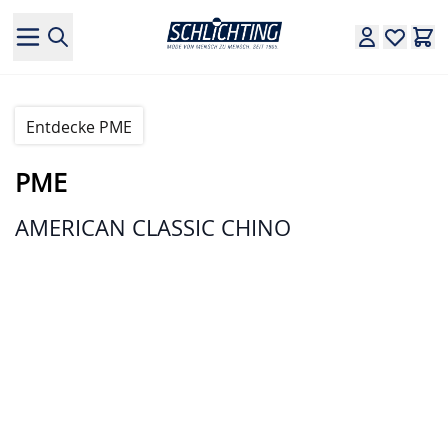
Direkt zum Inhalt
Entdecke PME
PME
AMERICAN CLASSIC CHINO
Hauptbild
Klicken Sie, um das Bild im Vollbildmodus zu sehen