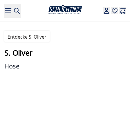
Direkt zum Inhalt
Entdecke S. Oliver
S. Oliver
Hose
Hauptbild
Klicken Sie, um das Bild im Vollbildmodus zu sehen