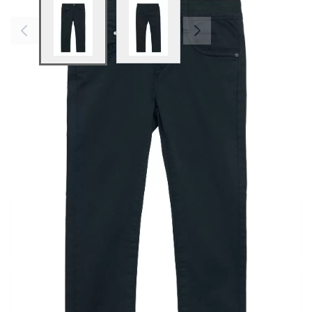
View larger image
View larger image
Preis
Inkl. 19% Steuern
Vor Ort direkt kaufen
Prüfe die Verfügbarkeit des Artikels
Fehlt eine Größe?