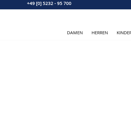
+49 [0] 5232 - 95 700
Direkt zum Inhalt
DAMEN
HERREN
KINDE
Hauptbild
Klicken Sie, um das Bild im Vollbildmodus zu sehen