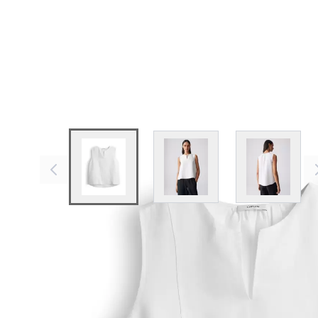
View larger image
View larger image
View larg
Beschreibung