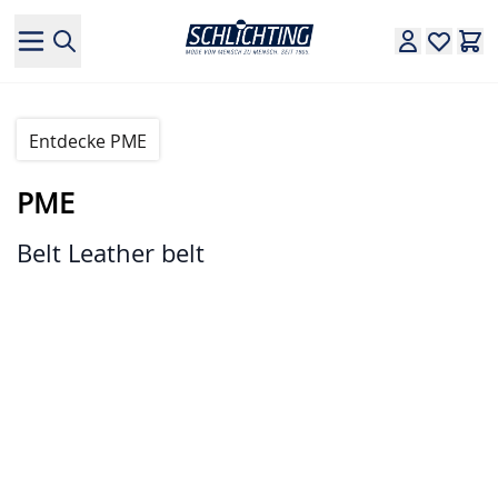
Direkt zum Inhalt
Entdecke PME
PME
Belt Leather belt
Hauptbild
Klicken Sie, um das Bild im Vollbildmodus zu sehen