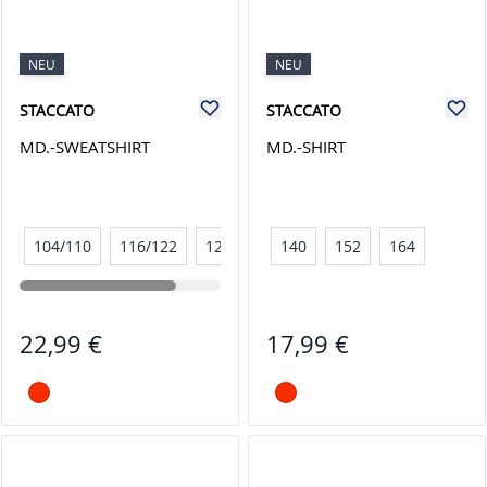
NEU
NEU
STACCATO
STACCATO
MD.-SWEATSHIRT
MD.-SHIRT
104/110
116/122
128/134
140
152
164
22,99 €
17,99 €