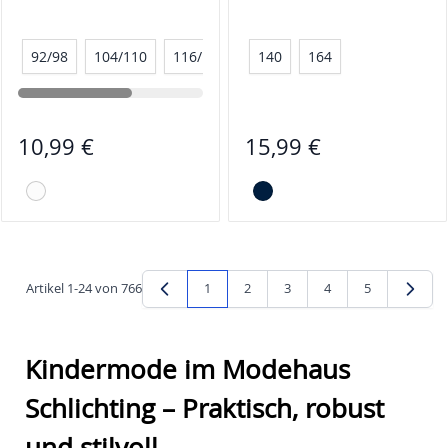
92/98
104/110
116/122
128/134
140
164
10,99 €
15,99 €
Artikel
1
-
24
von
766
1
2
3
4
5
Sie lesen gerade Seite
Seite
Seite
Seite
Seite
Kindermode im Modehaus
Schlichting – Praktisch, robust
und stilvoll