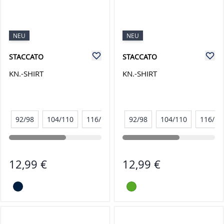
NEU
NEU
STACCATO
STACCATO
KN.-SHIRT
KN.-SHIRT
92/98
104/110
116/122
128/134
92/98
104/110
116/12
12,99 €
12,99 €