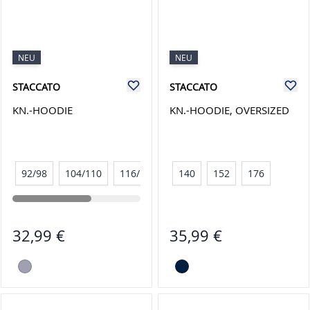
NEU
NEU
STACCATO
STACCATO
KN.-HOODIE
KN.-HOODIE, OVERSIZED
92/98
104/110
116/122
128/134
140
152
176
32,99 €
35,99 €