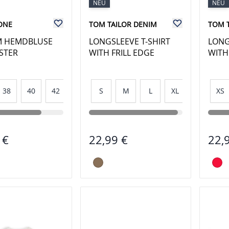
NEU
NEU
ONE
TOM TAILOR DENIM
TOM 
M HEMDBLUSE
LONGSLEEVE T-SHIRT
LONG
STER
WITH FRILL EDGE
WITH
38
40
42
44
S
M
L
XL
XS
 €
22,99 €
22,