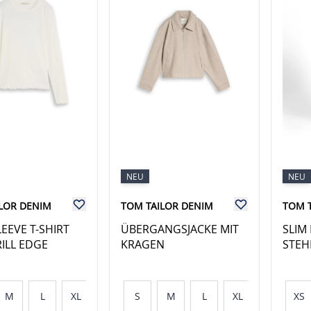
NEU
NEU
LOR DENIM
TOM TAILOR DENIM
TOM 
EEVE T-SHIRT
ÜBERGANGSJACKE MIT
SLIM 
RILL EDGE
KRAGEN
STEH
M
L
XL
S
M
L
XL
XS