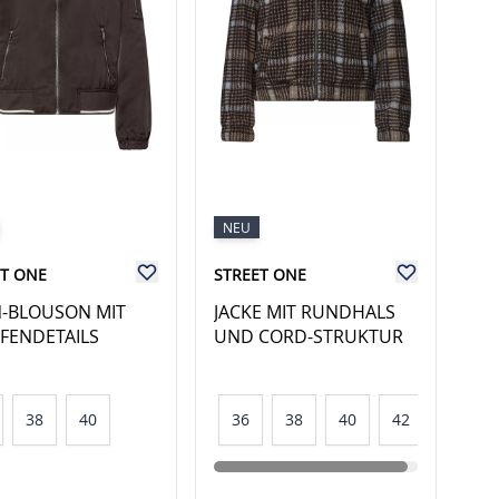
NEU
ET ONE
STREET ONE
N-BLOUSON MIT
JACKE MIT RUNDHALS
IFENDETAILS
UND CORD-STRUKTUR
38
40
36
38
40
42