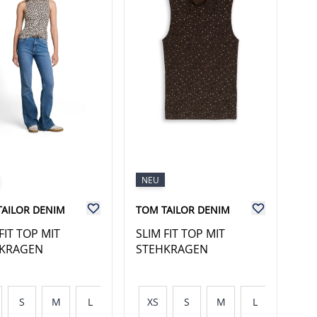
NEU
TAILOR DENIM
TOM TAILOR DENIM
FIT TOP MIT
SLIM FIT TOP MIT
KRAGEN
STEHKRAGEN
S
M
L
XL
XS
S
M
L
XL