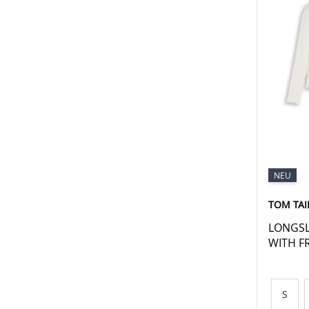
NEU
TOM TAI
LONGSL
WITH F
S