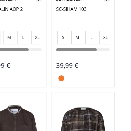
ALIN AOP 2
SC-SIHAM 103
M
L
XL
XXL
S
M
L
XL
XXL
99 €
39,99 €