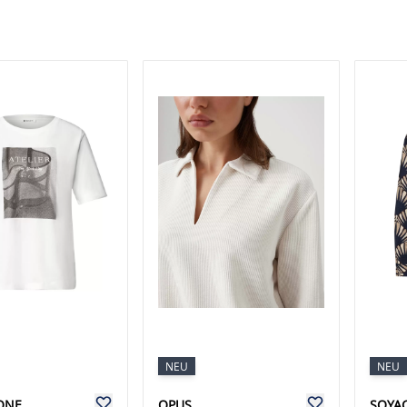
NEU
NEU
ONE
OPUS
SOYA