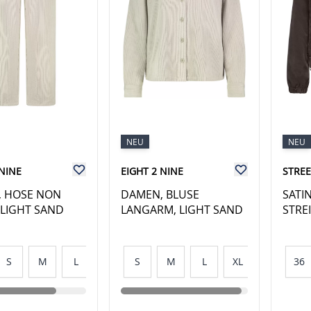
NEU
NEU
 NINE
EIGHT 2 NINE
STRE
 HOSE NON
DAMEN, BLUSE
SATI
 LIGHT SAND
LANGARM, LIGHT SAND
STRE
S
M
L
XL
S
M
L
XL
36