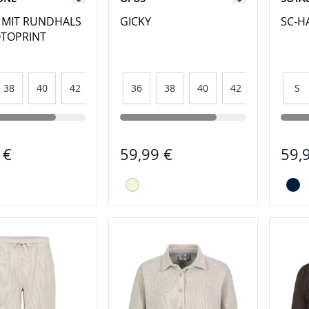
T MIT RUNDHALS
GICKY
SC-H
TOPRINT
38
40
42
44
36
38
40
42
44
S
 €
59,99 €
59,