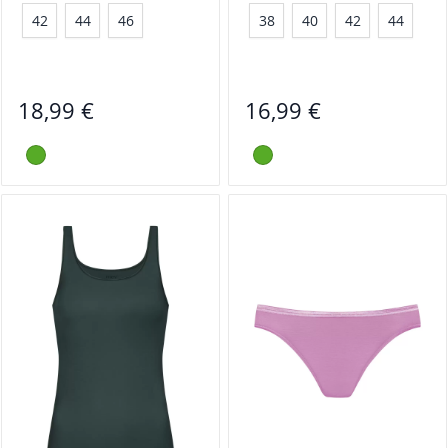
42
44
46
38
40
42
44
18,99 €
16,99 €