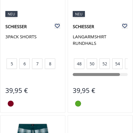
NEU
NEU
SCHIESSER
SCHIESSER
3PACK SHORTS
LANGARMSHIRT
RUNDHALS
5
6
7
8
48
50
52
54
56
39,95 €
39,95 €