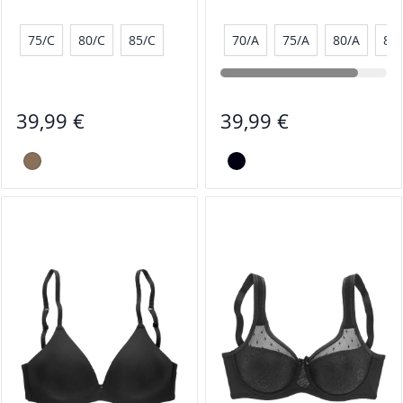
75/C
80/C
85/C
70/A
75/A
80/A
85
39,99 €
39,99 €