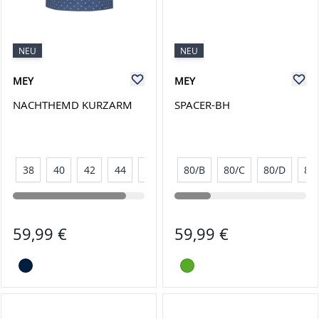
NEU
NEU
MEY
MEY
NACHTHEMD KURZARM
SPACER-BH
38
40
42
44
46
80/B
80/C
80/D
85
59,99 €
59,99 €