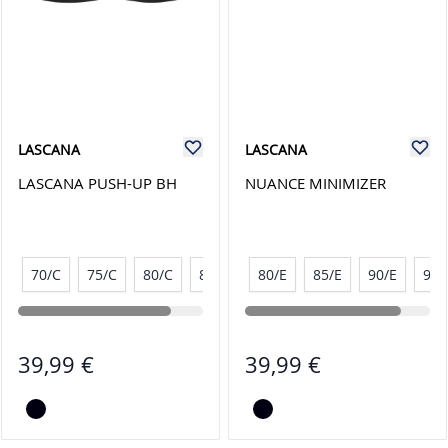
LASCANA
LASCANA
LASCANA PUSH-UP BH
NUANCE MINIMIZER
70/C
75/C
80/C
85/C
80/E
85/E
90/E
95/
39,99 €
39,99 €