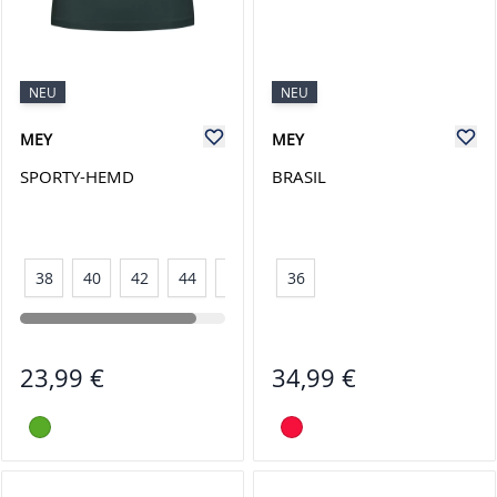
NEU
NEU
MEY
MEY
SPORTY-HEMD
BRASIL
38
40
42
44
46
36
23,99 €
34,99 €