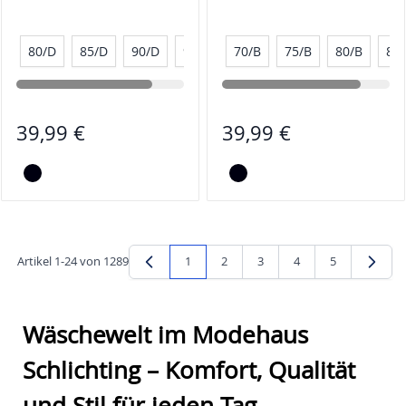
80/D
85/D
90/D
95/D
70/B
75/B
80/B
85
39,99 €
39,99 €
Artikel
1
-
24
von
1289
1
2
3
4
5
Sie lesen gerade Seite
Seite
Seite
Seite
Seite
Wäschewelt im Modehaus
Schlichting – Komfort, Qualität
und Stil für jeden Tag