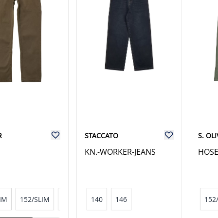
R
STACCATO
S. OL
KN.-WORKER-JEANS
HOS
IM
152/SLIM
158/SLIM
140
146
152