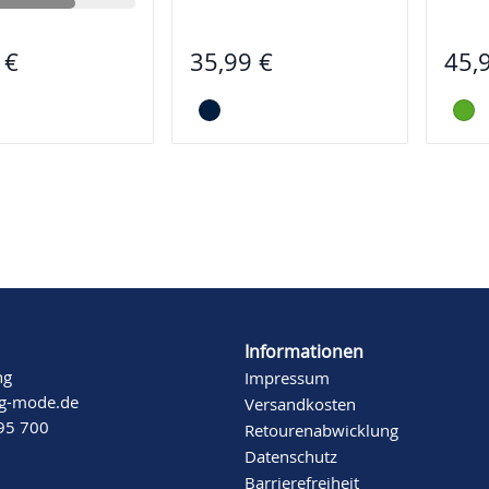
 €
35,99 €
45,
Informationen
ng
Impressum
ng-mode.de
Versandkosten
 95 700
Retourenabwicklung
Datenschutz
Barrierefreiheit