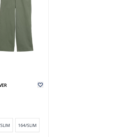
IVER
E
/SLIM
164/SLIM