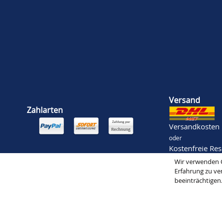
Versand
Zahlarten
Versandkosten
oder
Kostenfreie Re
Abholung im 
Wir verwenden C
Erfahrung zu ve
beeinträchtigen
Mode Schlichting | Bergstraße 22 | 32791 Lage | info@schlich