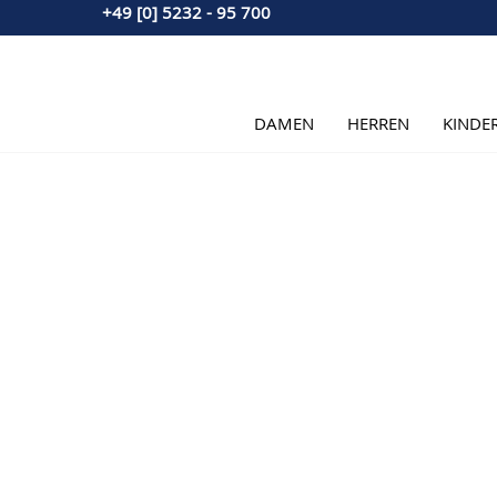
+49 [0] 5232 - 95 700
Direkt zum Inhalt
DAMEN
HERREN
KINDE
Hauptbild
Klicken Sie, um das Bild im Vollbildmodus zu sehen