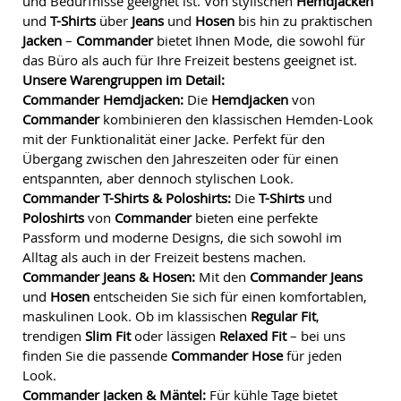
und Bedürfnisse geeignet ist. Von stylischen
Hemdjacken
und
T-Shirts
über
Jeans
und
Hosen
bis hin zu praktischen
Jacken
–
Commander
bietet Ihnen Mode, die sowohl für
das Büro als auch für Ihre Freizeit bestens geeignet ist.
Unsere Warengruppen im Detail:
Commander Hemdjacken:
Die
Hemdjacken
von
Commander
kombinieren den klassischen Hemden-Look
mit der Funktionalität einer Jacke. Perfekt für den
Übergang zwischen den Jahreszeiten oder für einen
entspannten, aber dennoch stylischen Look.
Commander T-Shirts & Poloshirts:
Die
T-Shirts
und
Poloshirts
von
Commander
bieten eine perfekte
Passform und moderne Designs, die sich sowohl im
Alltag als auch in der Freizeit bestens machen.
Commander Jeans & Hosen:
Mit den
Commander Jeans
und
Hosen
entscheiden Sie sich für einen komfortablen,
maskulinen Look. Ob im klassischen
Regular Fit
,
trendigen
Slim Fit
oder lässigen
Relaxed Fit
– bei uns
finden Sie die passende
Commander Hose
für jeden
Look.
Commander Jacken & Mäntel:
Für kühle Tage bietet