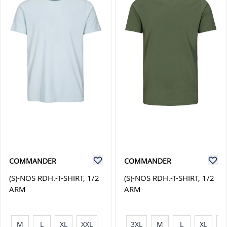
COMMANDER
COMMANDER
(S)-NOS RDH.-T-SHIRT, 1/2
(S)-NOS RDH.-T-SHIRT, 1/2
ARM
ARM
M
L
XL
XXL
3XL
M
L
XL
X