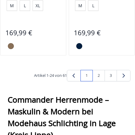
M
L
XL
M
L
169,99 €
169,99 €
Artikel
1
-
24
von
61
1
2
3
Sie lesen gerade Seite
Seite
Seite
Commander Herrenmode –
Maskulin & Modern bei
Modehaus Schlichting in Lage