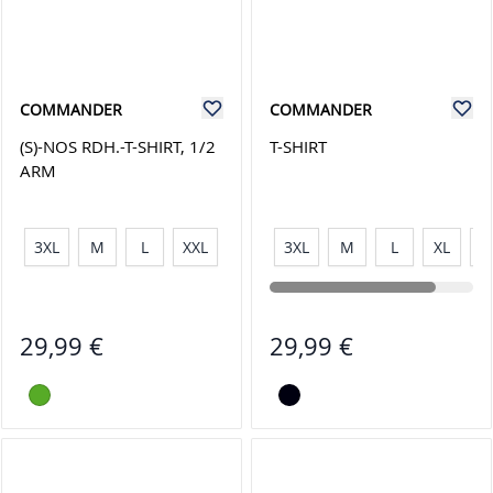
COMMANDER
COMMANDER
(S)-NOS RDH.-T-SHIRT, 1/2
T-SHIRT
ARM
3XL
M
L
XXL
3XL
M
L
XL
X
29,99 €
29,99 €